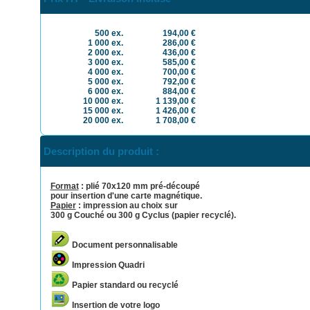
500 ex.
194,00 €
1 000 ex.
286,00 €
2 000 ex.
436,00 €
3 000 ex.
585,00 €
4 000 ex.
700,00 €
5 000 ex.
792,00 €
6 000 ex.
884,00 €
10 000 ex.
1 139,00 €
15 000 ex.
1 426,00 €
20 000 ex.
1 708,00 €
Description du produit :
Format
:
plié
70x120
mm
pré-découpé
pour insertion d'une carte magnétique.
Papier
: impression au choix sur
300 g Couché
ou
300 g Cyclus (papier recyclé)
.
Document personnalisable
Impression Quadri
Papier standard ou recyclé
Insertion de votre logo