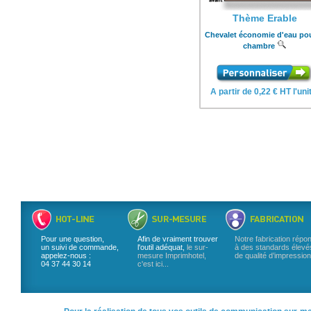
Thème Erable
Chevalet économie d'eau pou
chambre
A partir de 0,22 € HT l'uni
Pour une question,
Afin de vraiment trouver
Notre fabrication répo
un suivi de commande,
l'outil adéquat,
le sur-
à des standards élevé
appelez-nous :
mesure Imprimhotel,
de qualité d’impression
04 37 44 30 14
c'est ici...