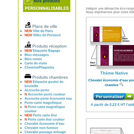
Intégrer une démarche éco-respo
Nous imprimerons pour votre hôte
Plans de ville
NEW
Ville de Paris
NEW
Villes de Province
Produits réception
NEW
Etiquette Bagage
Bloc-messages
Bloc-notes
Carte de visite
Chemise/Plaquette
Thème Native
Produits chambres
Chevalet économie d'eau pou
NEW
Etiquette goulot de
chambre
bouteille
Accroche-porte
N
Accroche-porte couleur
Accroche porte économie eau
Porte-carte magnétique
A partir de 0,22 € HT l'uni
N
Porte-carte magnétique
couleur
NEW
Porte carte étui
N
Porte carte étui couleur
Chevalet économie d'eau
Chevalet non-fumeur
Chevalet passage ménage